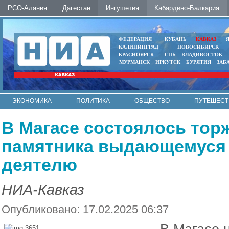
РСО-Алания
Дагестан
Ингушетия
Кабардино-Балкария
ФЕДЕРАЦИЯ
КУБАНЬ
КАВКАЗ
КАЛИНИНГРАД
НОВОСИБИРСК
КРАСНОЯРСК
СПБ
ВЛАДИВОСТОК
МУРМАНСК
ИРКУТСК
БУРЯТИЯ
ЗАБ
ЭКОНОМИКА
ПОЛИТИКА
ОБЩЕСТВО
ПУТЕШЕСТ
ИНТЕРНЕТ
ФОТО
АВТО
КОНТАКТЫ
В Магасе состоялось тор
памятника выдающемуся
деятелю
НИА-Кавказ
Опубликовано: 17.02.2025 06:37