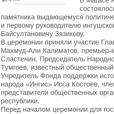
В Магасе 
Фото с сайта Правительства республики
состоялос
памятника выдающемуся политиче
и первому руководителю ингушско
Байсултановичу Зязикову.
В церемонии приняли участие Гла
Махмуд-Али Калиматов, премьер-
Сластенин, Председатель Народн
Тумгоев, известный общественный 
Учредитель Фонда поддержки исто
народа «Ингис» Исса Костоев, чле
представители общественных орган
республики.
Перед началом церемонии для гос