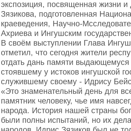
экспозиция, посвященная жизни и
Зязикова, подготовленная Национ
краеведения, Научно-Мсследовате
Ахриева и Ингушским государстве
В своём выступлении Глава Ингу
отметил, что сегодня жители респ
отдать дань памяти выдающемуся 
стоявшему у истоков ингушской го
служившему своему - Идрису Бейс
«Это знаменательный день для вс
памятник человеку, чье имя навсе
народа. История нашей страны бог
были полны испытаний, но их дела
народов. Идрис Зязиков был не то