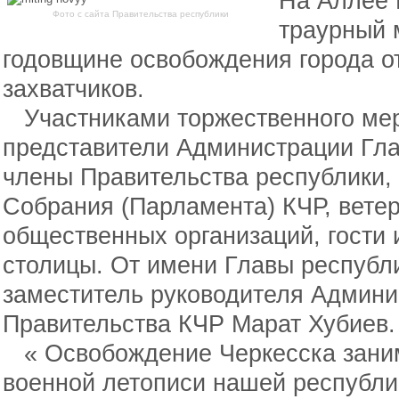
На Аллее 
Фото с сайта Правительства республики
траурный 
годовщине освобождения города о
захватчиков.
Участниками торжественного мер
представители Администрации Гла
члены Правительства республики,
Собрания (Парламента) КЧР, вете
общественных организаций, гости 
столицы. От имени Главы республ
заместитель руководителя Админи
Правительства КЧР Марат Хубиев.
« Освобождение Черкесска заним
военной летописи нашей республик