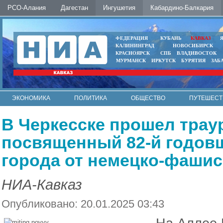
РСО-Алания
Дагестан
Ингушетия
Кабардино-Балкария
ФЕДЕРАЦИЯ
КУБАНЬ
КАВКАЗ
КАЛИНИНГРАД
НОВОСИБИРСК
КРАСНОЯРСК
СПБ
ВЛАДИВОСТОК
МУРМАНСК
ИРКУТСК
БУРЯТИЯ
ЗАБ
ЭКОНОМИКА
ПОЛИТИКА
ОБЩЕСТВО
ПУТЕШЕСТ
ИНТЕРНЕТ
ФОТО
АВТО
КОНТАКТЫ
В Черкесске прошел трау
посвященный 82-й годов
города от немецко-фашис
НИА-Кавказ
Опубликовано: 20.01.2025 03:43