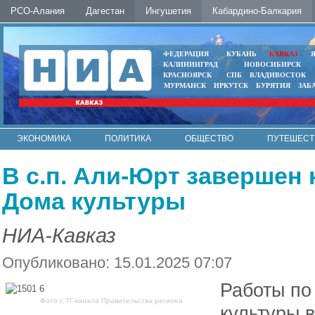
РСО-Алания
Дагестан
Ингушетия
Кабардино-Балкария
ФЕДЕРАЦИЯ
КУБАНЬ
КАВКАЗ
КАЛИНИНГРАД
НОВОСИБИРСК
КРАСНОЯРСК
СПБ
ВЛАДИВОСТОК
МУРМАНСК
ИРКУТСК
БУРЯТИЯ
ЗАБ
ЭКОНОМИКА
ПОЛИТИКА
ОБЩЕСТВО
ПУТЕШЕСТ
ИНТЕРНЕТ
ФОТО
АВТО
КОНТАКТЫ
В с.п. Али-Юрт завершен
Дома культуры
НИА-Кавказ
Опубликовано: 15.01.2025 07:07
Работы по
Фото с ТГ-канала Правительства региона
культуры 