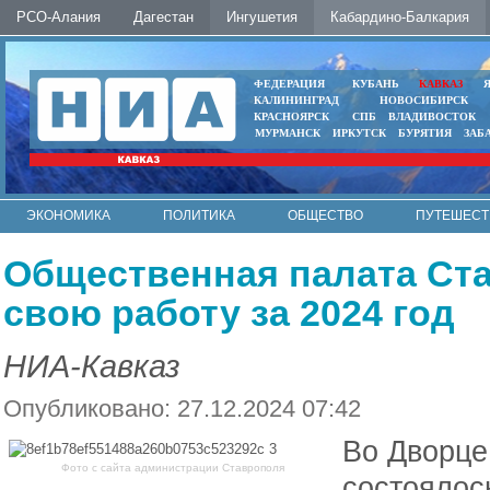
РСО-Алания
Дагестан
Ингушетия
Кабардино-Балкария
ФЕДЕРАЦИЯ
КУБАНЬ
КАВКАЗ
КАЛИНИНГРАД
НОВОСИБИРСК
КРАСНОЯРСК
СПБ
ВЛАДИВОСТОК
МУРМАНСК
ИРКУТСК
БУРЯТИЯ
ЗАБ
ЭКОНОМИКА
ПОЛИТИКА
ОБЩЕСТВО
ПУТЕШЕСТ
ИНТЕРНЕТ
ФОТО
АВТО
КОНТАКТЫ
Общественная палата Ст
свою работу за 2024 год
НИА-Кавказ
Опубликовано: 27.12.2024 07:42
Во Дворце
Фото с сайта администрации Ставрополя
состоялос