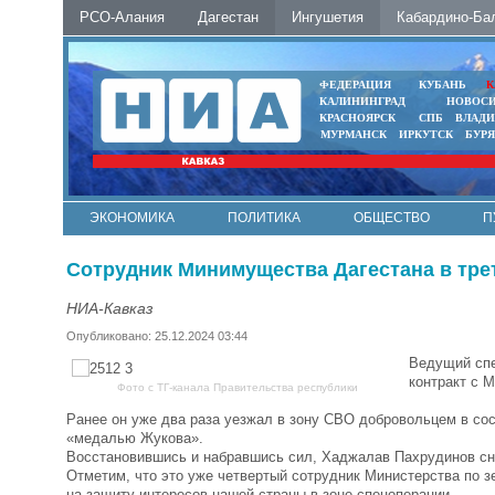
РСО-Алания
Дагестан
Ингушетия
Кабардино-Ба
ФЕДЕРАЦИЯ
КУБАНЬ
К
КАЛИНИНГРАД
НОВОС
КРАСНОЯРСК
СПБ
ВЛАД
МУРМАНСК
ИРКУТСК
БУР
ЭКОНОМИКА
ПОЛИТИКА
ОБЩЕСТВО
П
ФОТО
АВТО
КОНТАКТЫ
Сотрудник Минимущества Дагестана в тре
НИА-Кавказ
Опубликовано: 25.12.2024 03:44
Ведущий спе
контракт с 
Фото с ТГ-канала Правительства республики
Ранее он уже два раза уезжал в зону СВО добровольцем в со
«медалью Жукова».
Восстановившись и набравшись сил, Хаджалав Пахрудинов сно
Отметим, что это уже четвертый сотрудник Министерства по
на защиту интересов нашей страны в зоне спецоперации.