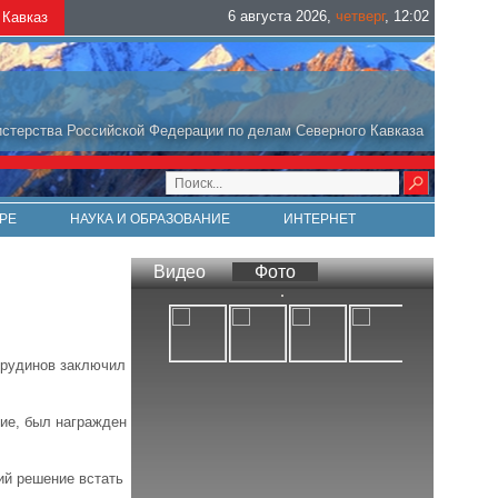
6 августа 2026
,
четверг
,
12
:
02
Кавказ
стерства Российской Федерации по делам Северного Кавказа
РЕ
НАУКА И ОБРАЗОВАНИЕ
ИНТЕРНЕТ
Видео
Фото
хрудинов заключил
ие, был награжден
ий решение встать