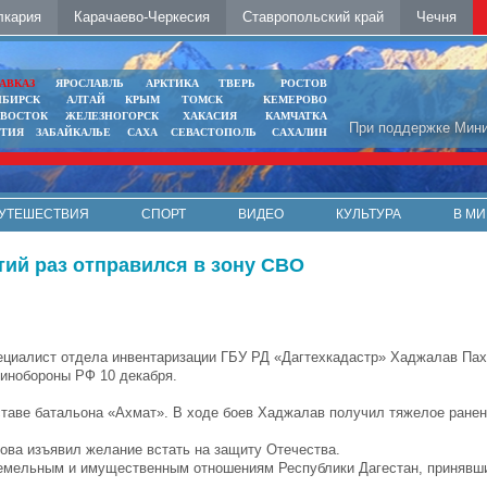
лкария
Карачаево-Черкесия
Ставропольский край
Чечня
АВКАЗ
ЯРОСЛАВЛЬ
АРКТИКА
ТВЕРЬ
РОСТОВ
ИБИРСК
АЛТАЙ
КРЫМ
ТОМСК
КЕМЕРОВО
ИВОСТОК
ЖЕЛЕЗНОГОРСК
ХАКАСИЯ
КАМЧАТКА
При поддержке Мини
ЯТИЯ
ЗАБАЙКАЛЬЕ
САХА
СЕВАСТОПОЛЬ
САХАЛИН
УТЕШЕСТВИЯ
СПОРТ
ВИДЕО
КУЛЬТУРА
В МИ
тий раз отправился в зону СВО
циалист отдела инвентаризации ГБУ РД «Дагтехкадастр» Хаджалав Па
Минобороны РФ 10 декабря.
ставе батальона «Ахмат». В ходе боев Хаджалав получил тяжелое ранен
ва изъявил желание встать на защиту Отечества.
 земельным и имущественным отношениям Республики Дагестан, принявш