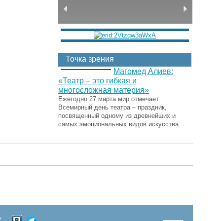
Точка зрения
Магомед Алиев:
«Театр – это гибкая и
многосложная материя»
Ежегодно 27 марта мир отмечает
Всемирный день театра – праздник,
посвященный одному из древнейших и
самых эмоциональных видов искусства.
Х