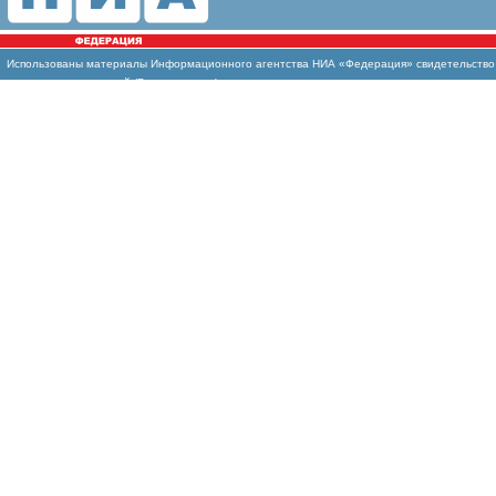
Использованы
материалы Информационного агентства НИА «Федерация» свидетельство И
массовых коммуникаций (Роскомнадзор)