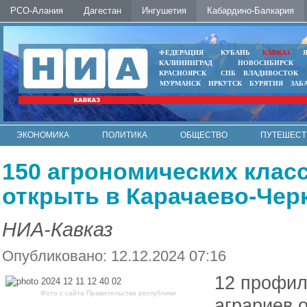
РСО-Алания
Дагестан
Ингушетия
Кабардино-Балкария
ФЕДЕРАЦИЯ
КУБАНЬ
КАВКАЗ
КАЛИНИНГРАД
НОВОСИБИРСК
КРАСНОЯРСК
СПБ
ВЛАДИВОСТОК
МУРМАНСК
ИРКУТСК
БУРЯТИЯ
ЗАБ
ЭКОНОМИКА
ПОЛИТИКА
ОБЩЕСТВО
ПУТЕШЕСТ
ИНТЕРНЕТ
ФОТО
АВТО
КОНТАКТЫ
150 агрономических клас
открыть в Карачаево-Черк
НИА-Кавказ
Опубликовано: 12.12.2024 07:16
12 профил
Фото с сайта Правительства республики
аграриев 