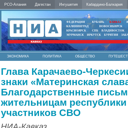
РСО-Алания
Дагестан
Ингушетия
Кабардино-Балкария
ФЕДЕРАЦИЯ
КУБАНЬ
КАВКАЗ
КАЛИНИНГРАД
НОВОСИБИРСК
КРАСНОЯРСК
СПБ
ВЛАДИВОСТОК
МУРМАНСК
ИРКУТСК
БУРЯТИЯ
ЗАБ
ЭКОНОМИКА
ПОЛИТИКА
ОБЩЕСТВО
ПУТЕШЕСТ
ИНТЕРНЕТ
ФОТО
АВТО
КОНТАКТЫ
Глава Карачаево-Черкеси
знаки «Материнская слав
Благодарственные письм
жительницам республики
участников СВО
НИА-Кавказ