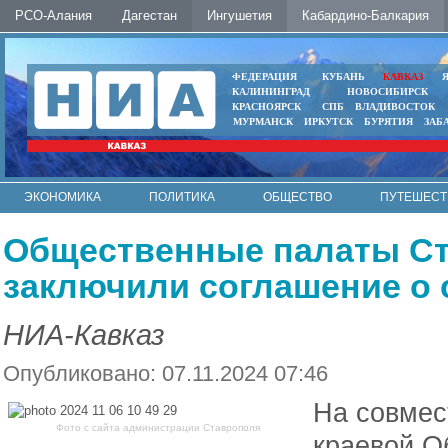
РСО-Алания
Дагестан
Ингушетия
Кабардино-Балкария
ФЕДЕРАЦИЯ
КУБАНЬ
КАВКАЗ
КАЛИНИНГРАД
НОВОСИБИРСК
КРАСНОЯРСК
СПБ
ВЛАДИВОСТОК
МУРМАНСК
ИРКУТСК
БУРЯТИЯ
ЗАБ
ЭКОНОМИКА
ПОЛИТИКА
ОБЩЕСТВО
ПУТЕШЕСТ
ИНТЕРНЕТ
ФОТО
АВТО
КОНТАКТЫ
Общественные палаты Ст
заключили соглашение о 
НИА-Кавказ
Опубликовано: 07.11.2024 07:46
На совмес
Фото с сайта администрации Ставрополя
краевой О