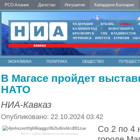
РСО-Алания
Дагестан
Ингушетия
Кабардино-Балкария
ФЕДЕРАЦИЯ
КУБАНЬ
КАВКАЗ
КАЛИНИНГРАД
НОВОСИБИРСК
КРАСНОЯРСК
СПБ
ВЛАДИВОСТОК
МУРМАНСК
ИРКУТСК
БУРЯТИЯ
ЗАБ
ЭКОНОМИКА
ПОЛИТИКА
ОБЩЕСТВО
ПУТЕШЕСТ
ИНТЕРНЕТ
ФОТО
АВТО
КОНТАКТЫ
В Магасе пройдет выстав
НАТО
НИА-Кавказ
Опубликовано: 22.10.2024 03:42
Со 2 по 4
Фото с сайта Правительства региона
городе Ма