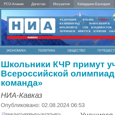
РСО-Алания
Дагестан
Ингушетия
Кабардино-Балкария
ФЕДЕРАЦИЯ
КУБАНЬ
КАВКАЗ
КАЛИНИНГРАД
НОВОСИБИРСК
КРАСНОЯРСК
СПБ
ВЛАДИВОСТОК
МУРМАНСК
ИРКУТСК
БУРЯТИЯ
ЗАБ
ЭКОНОМИКА
ПОЛИТИКА
ОБЩЕСТВО
ПУТЕШЕСТ
ИНТЕРНЕТ
ФОТО
АВТО
КОНТАКТЫ
Школьники КЧР примут уч
Всероссийской олимпиад
команда»
НИА-Кавказ
Опубликовано: 02.08.2024 06:53