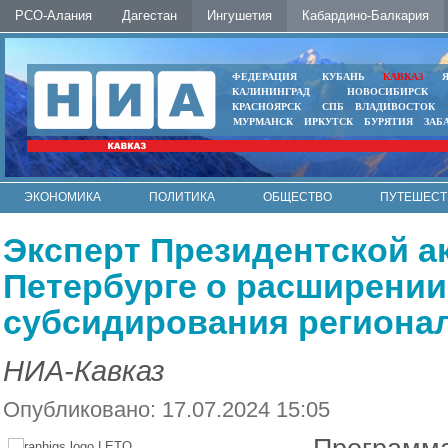
РСО-Алания
Дагестан
Ингушетия
Кабардино-Балкария
ФЕДЕРАЦИЯ
КУБАНЬ
КАВКАЗ
КАЛИНИНГРАД
НОВОСИБИРСК
КРАСНОЯРСК
СПБ
ВЛАДИВОСТОК
МУРМАНСК
ИРКУТСК
БУРЯТИЯ
ЗАБ
ЭКОНОМИКА
ПОЛИТИКА
ОБЩЕСТВО
ПУТЕШЕСТ
ИНТЕРНЕТ
ФОТО
АВТО
КОНТАКТЫ
Эксперт Президентской а
Петербурге о расширени
субсидирования региона
НИА-Кавказ
Опубликовано: 17.07.2024 15:05