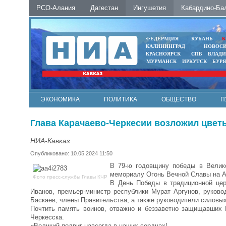
РСО-Алания
Дагестан
Ингушетия
Кабардино-Ба
ФЕДЕРАЦИЯ
КУБАНЬ
К
КАЛИНИНГРАД
НОВОС
КРАСНОЯРСК
СПБ
ВЛАД
МУРМАНСК
ИРКУТСК
БУР
ЭКОНОМИКА
ПОЛИТИКА
ОБЩЕСТВО
П
ФОТО
АВТО
КОНТАКТЫ
Глава Карачаево-Черкесии возложил цвет
НИА-Кавказ
Опубликовано: 10.05.2024 11:50
В 79-ю годовщину победы в Велик
мемориалу Огонь Вечной Славы на А
Фото пресс-службы Главы КЧР
В День Победы в традиционной це
Иванов, премьер-министр республики Мурат Аргунов, руков
Баскаев, члены Правительства, а также руководители силовых
Почтить память воинов, отважно и беззаветно защищавших 
Черкесска.
«Великий подвиг навсегда в наших сердцах!