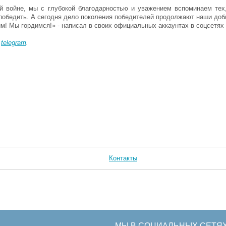
й войне, мы с глубокой благодарностью и уважением вспоминаем тех,
 победить. А сегодня дело поколения победителей продолжают наши доб
м! Мы гордимся!» - написал в своих официальных аккаунтах в соцсетях
в
telegram
.
Контакты
МЫ В СОЦИАЛЬНЫХ СЕТЯ