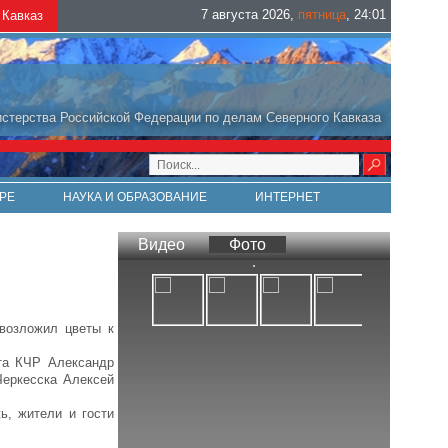
7 августа 2026
,
пятница
,
24
:
01
Кавказ
стерства Российской Федерации по делам Северного Кавказа
РЕ
НАУКА И ОБРАЗОВАНИЕ
ИНТЕРНЕТ
Видео
Фото
возложил цветы к
та КЧР Александр
Черкесска Алексей
ь, жители и гости