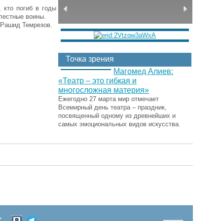
 кто погиб в годы
лестные воины.
 Рашид Темрезов.
Точка зрения
Магомед Алиев:
«Театр – это гибкая и
многосложная материя»
Ежегодно 27 марта мир отмечает
Всемирный день театра – праздник,
посвященный одному из древнейших и
самых эмоциональных видов искусства.
Х