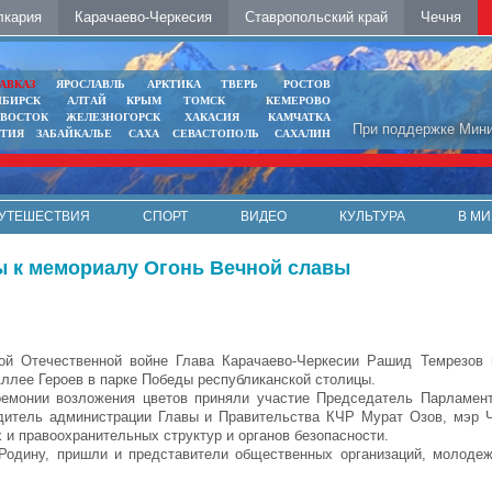
лкария
Карачаево-Черкесия
Ставропольский край
Чечня
АВКАЗ
ЯРОСЛАВЛЬ
АРКТИКА
ТВЕРЬ
РОСТОВ
ИБИРСК
АЛТАЙ
КРЫМ
ТОМСК
КЕМЕРОВО
ИВОСТОК
ЖЕЛЕЗНОГОРСК
ХАКАСИЯ
КАМЧАТКА
При поддержке Мини
ЯТИЯ
ЗАБАЙКАЛЬЕ
САХА
СЕВАСТОПОЛЬ
САХАЛИН
УТЕШЕСТВИЯ
СПОРТ
ВИДЕО
КУЛЬТУРА
В МИ
ы к мемориалу Огонь Вечной славы
ой Отечественной войне Глава Карачаево-Черкесии Рашид Темрезов 
ллее Героев в парке Победы республиканской столицы.
ремонии возложения цветов приняли участие Председатель Парламен
одитель администрации Главы и Правительства КЧР Мурат Озов, мэр 
 и правоохранительных структур и органов безопасности.
Родину, пришли и представители общественных организаций, молодеж