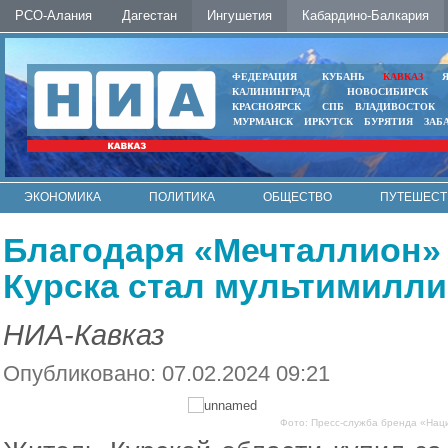
РСО-Алания
Дагестан
Ингушетия
Кабардино-Балкария
ФЕДЕРАЦИЯ
КУБАНЬ
КАВКАЗ
КАЛИНИНГРАД
НОВОСИБИРСК
КРАСНОЯРСК
СПБ
ВЛАДИВОСТОК
МУРМАНСК
ИРКУТСК
БУРЯТИЯ
ЗАБ
ЭКОНОМИКА
ПОЛИТИКА
ОБЩЕСТВО
ПУТЕШЕСТ
ИНТЕРНЕТ
ФОТО
АВТО
КОНТАКТЫ
Благодаря «Мечталлион» 
Курска стал мультимилл
НИА-Кавказ
Опубликовано: 07.02.2024 09:21
Фото: Пресс-служба бренда «Нац