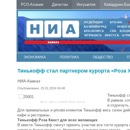
РСО-Алания
Дагестан
Ингушетия
Кабардино-Ба
ФЕДЕРАЦИЯ
КУБАНЬ
К
КАЛИНИНГРАД
НОВОС
КРАСНОЯРСК
СПБ
ВЛАД
МУРМАНСК
ИРКУТСК
БУР
ЭКОНОМИКА
ПОЛИТИКА
ОБЩЕСТВО
П
ФОТО
АВТО
КОНТАКТЫ
Тинькофф стал партнером курорта «Роза Х
НИА-Кавказ
Опубликовано: 25.01.2024 04:48
Тинькофф ст
В рамках со
фото: пресс-служба Роза Хутор
и отдохнуть,
Для премиальных и private-клиентов Тинькофф весь сезон дей
кафе и рестораны.
Тинькофф Роза Квест для всех желающих
В квесте Тинькофф смогут принять участие все гости курорта 
которые будут меняться. Например, в январе тема квеста — и