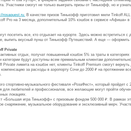
. Участники смогут не только выиграть призы от Тинькофф, но и узнат
://rosaquest.ru.
В качестве призов Тинькофф приготовил мили Tinkoff ALL A
koff Pro на 3 месяца, дополнительный 10% кэшбэк в сервисе «Афиша» в
ут посетить все, кто отдыхает на курорте. Здесь можно встретиться с 
те, выпить вкусный пунш от Тинькофф Путешествий. А еще — оформить к
f Private
активных отдых, получат повышенный кэшбэк 5% за траты в категориях
Эти категории будут доступны всем премиальным клиентам дополнительн
f Private лимита на кэшбэк нет, клиенты Tinkoff Premium смогут вернуть
ть компенсацию за расходы в аэропорту Сочи до 2000 ₽ на протяжении вс
в.
го спортивно-музыкального фестиваля «РозаФест», который пройдет c 2
я для любителей и профессионалов, все желающие могут пройти обучен
ычных локациях.
т «Большая игра Тинькофф» с призовым фондом 500 000 ₽. В рамках эт
ое снаряжение, музыкальное оборудование и эксклюзивный мерч. Участ