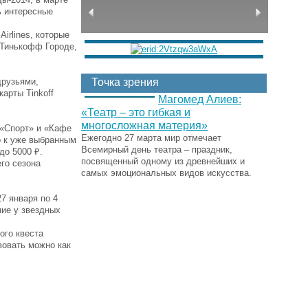
ь интересные
irlines, которые
 Тинькофф Городе,
друзьями,
Точка зрения
арты Tinkoff
Магомед Алиев:
«Театр – это гибкая и
многосложная материя»
 «Спорт» и «Кафе
Ежегодно 27 марта мир отмечает
о к уже выбранным
Всемирный день театра – праздник,
 до 5000 ₽.
посвященный одному из древнейших и
его сезона
самых эмоциональных видов искусства.
7 января по 4
ие у звездных
ого квеста
вовать можно как