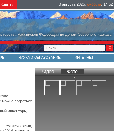
8 августа 2026
,
суббота
,
14
:
52
Кавказ
стерства Российской Федерации по делам Северного Кавказа
РЕ
НАУКА И ОБРАЗОВАНИЕ
ИНТЕРНЕТ
Видео
Фото
года.
е можно согреться
вный инвентарь,
 — тематическими,
ы-2014, в марте