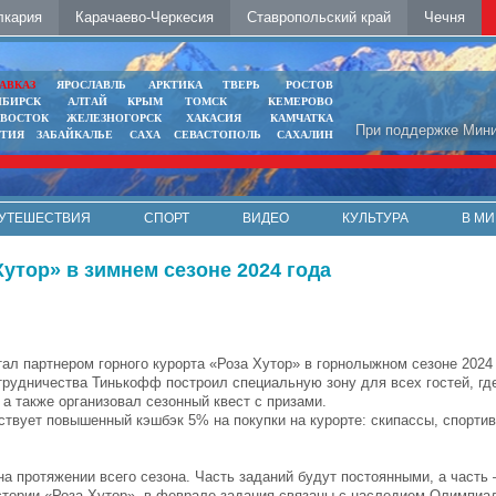
лкария
Карачаево-Черкесия
Ставропольский край
Чечня
АВКАЗ
ЯРОСЛАВЛЬ
АРКТИКА
ТВЕРЬ
РОСТОВ
ИБИРСК
АЛТАЙ
КРЫМ
ТОМСК
КЕМЕРОВО
ИВОСТОК
ЖЕЛЕЗНОГОРСК
ХАКАСИЯ
КАМЧАТКА
При поддержке Мини
ЯТИЯ
ЗАБАЙКАЛЬЕ
САХА
СЕВАСТОПОЛЬ
САХАЛИН
УТЕШЕСТВИЯ
СПОРТ
ВИДЕО
КУЛЬТУРА
В МИ
утор» в зимнем сезоне 2024 года
ал партнером горного курорта «Роза Хутор» в горнолыжном сезоне 2024 
трудничества Тинькофф построил специальную зону для всех гостей, гд
 а также организовал сезонный квест с призами.
ствует повышенный кэшбэк 5% на покупки на курорте: скипассы, спорти
на протяжении всего сезона. Часть заданий будут постоянными, а часть
стории «Роза Хутор», в феврале задания связаны с наследием Олимпиад