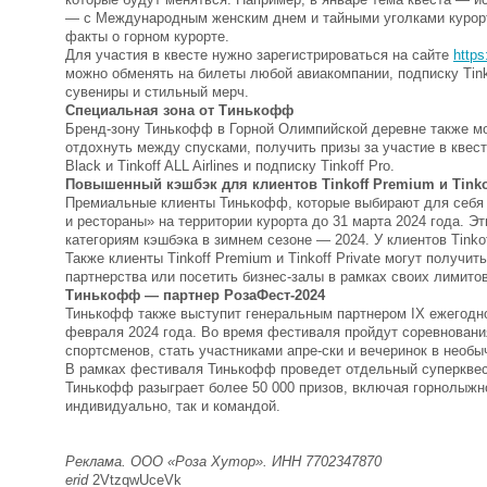
— с Международным женским днем и тайными уголками курорта
факты о горном курорте.
Для участия в квесте нужно зарегистрироваться на сайте
https
можно обменять на билеты любой авиакомпании, подписку Tin
сувениры и стильный мерч.
Специальная зона от Тинькофф
Бренд-зону Тинькофф в Горной Олимпийской деревне также мог
отдохнуть между спусками, получить призы за участие в квес
Black и Tinkoff ALL Airlines и подписку Tinkoff Pro.
Повышенный кэшбэк для клиентов Tinkoff Premium и Tinkof
Премиальные клиенты Тинькофф, которые выбирают для себя 
и рестораны» на территории курорта до 31 марта 2024 года. 
категориям кэшбэка в зимнем сезоне — 2024. У клиентов Tinkof
Также клиенты Tinkoff Premium и Tinkoff Private могут получи
партнерства или посетить бизнес-залы в рамках своих лимито
Тинькофф — партнер РозаФест-2024
Тинькофф также выступит генеральным партнером IX ежегодно
февраля 2024 года. Во время фестиваля пройдут соревновани
спортсменов, стать участниками апре-ски и вечеринок в необ
В рамках фестиваля Тинькофф проведет отдельный суперквес
Тинькофф разыграет более 50 000 призов, включая горнолыжн
индивидуально, так и командой.
Реклама. ООО «Роза Хутор». ИНН 7702347870
erid
2VtzqwUceVk