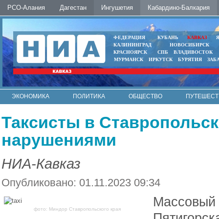
РСО-Алания
Дагестан
Ингушетия
Кабардино-Балкария
ФЕДЕРАЦИЯ
КУБАНЬ
КАВКАЗ
КАЛИНИНГРАД
НОВОСИБИРСК
КРАСНОЯРСК
СПБ
ВЛАДИВОСТОК
МУРМАНСК
ИРКУТСК
БУРЯТИЯ
ЗАБ
ЭКОНОМИКА
ПОЛИТИКА
ОБЩЕСТВО
ПУТЕШЕСТ
ИНТЕРНЕТ
ФОТО
АВТО
КОНТАКТЫ
Таксисты в Ставропольск
нарушениями
НИА-Кавказ
Опубликовано: 01.11.2023 09:34
Массовый 
фото: Миндор Ставропольского края
Пятигорск