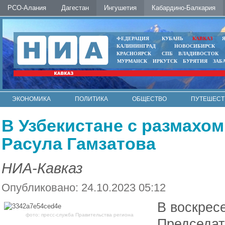
РСО-Алания
Дагестан
Ингушетия
Кабардино-Балкария
ФЕДЕРАЦИЯ
КУБАНЬ
КАВКАЗ
КАЛИНИНГРАД
НОВОСИБИРСК
КРАСНОЯРСК
СПБ
ВЛАДИВОСТОК
МУРМАНСК
ИРКУТСК
БУРЯТИЯ
ЗАБ
ЭКОНОМИКА
ПОЛИТИКА
ОБЩЕСТВО
ПУТЕШЕСТ
ИНТЕРНЕТ
ФОТО
АВТО
КОНТАКТЫ
В Узбекистане с размахом
Расула Гамзатова
НИА-Кавказ
Опубликовано: 24.10.2023 05:12
В воскресе
фото: пресс-служба Правительства региона
Председат