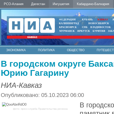
РСО-Алания
Дагестан
Ингушетия
Кабардино-Балкария
ФЕДЕРАЦИЯ
КУБАНЬ
КАВКАЗ
КАЛИНИНГРАД
НОВОСИБИРСК
КРАСНОЯРСК
СПБ
ВЛАДИВОСТОК
МУРМАНСК
ИРКУТСК
БУРЯТИЯ
ЗАБ
ЭКОНОМИКА
ПОЛИТИКА
ОБЩЕСТВО
ПУТЕШЕСТ
ИНТЕРНЕТ
ФОТО
АВТО
КОНТАКТЫ
В городском округе Бакс
Юрию Гагарину
НИА-Кавказ
Опубликовано: 05.10.2023 06:00
В городск
фото: пресс-служба Правительства региона
памятник