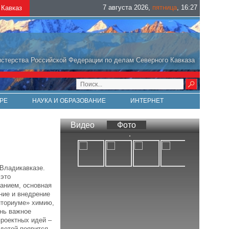
7 августа 2026
,
пятница
,
16
:
27
Кавказ
стерства Российской Федерации по делам Северного Кавказа
РЕ
НАУКА И ОБРАЗОВАНИЕ
ИНТЕРНЕТ
Видео
Фото
 Владикавказе.
 это
анием, основная
ние и внедрение
нториуме» химию,
ень важное
роектных идей –
 детей появится