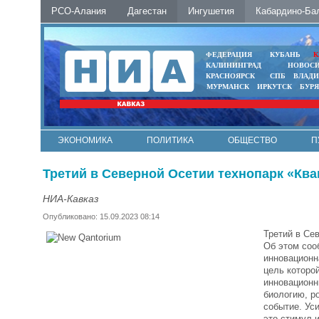
РСО-Алания
Дагестан
Ингушетия
Кабардино-Ба
ФЕДЕРАЦИЯ
КУБАНЬ
К
КАЛИНИНГРАД
НОВОС
КРАСНОЯРСК
СПБ
ВЛАД
МУРМАНСК
ИРКУТСК
БУР
ЭКОНОМИКА
ПОЛИТИКА
ОБЩЕСТВО
П
ФОТО
АВТО
КОНТАКТЫ
Третий в Северной Осетии технопарк «Кв
НИА-Кавказ
Опубликовано: 15.09.2023 08:14
Третий в Се
Об этом соо
инновационн
цель которо
инновационн
биологию, р
событие. Ус
это стимул 