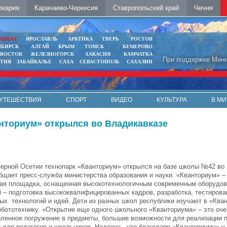
лкария
Карачаево-Черкесия
Ставропольский край
Чечня
АВКАЗ
ЯРОСЛАВЛЬ
АРКТИКА
ТВЕРЬ
РОСТОВ
ИБИРСК
АЛТАЙ
КРЫМ
ТОМСК
КЕМЕРОВО
ИВОСТОК
ЖЕЛЕЗНОГОРСК
ХАКАСИЯ
КАМЧАТКА
При поддержке Мини
ЯТИЯ
ЗАБАЙКАЛЬЕ
САХА
СЕВАСТОПОЛЬ
САХАЛИН
УТЕШЕСТВИЯ
СПОРТ
ВИДЕО
КУЛЬТУРА
В МИ
анториум» открылся во Владикавказе
верной Осетии технопарк «Кванториум» открылся на базе школы №42 во
бщает пресс-служба министерства образования и науки. «Кванториум» –
ая площадка, оснащенная высокотехнологичным современным оборудов
й – подготовка высококвалифицированных кадров, разработка, тестирова
ых технологий и идей. Дети из разных школ республики изучают в «Ква
обототехнику. «Открытие еще одного школьного «Кванториума» – это оч
иленное погружение в предметы, большие возможности для реализации п
и для педагогов и школьников. Надеюсь, что благодаря «Кванториуму» у