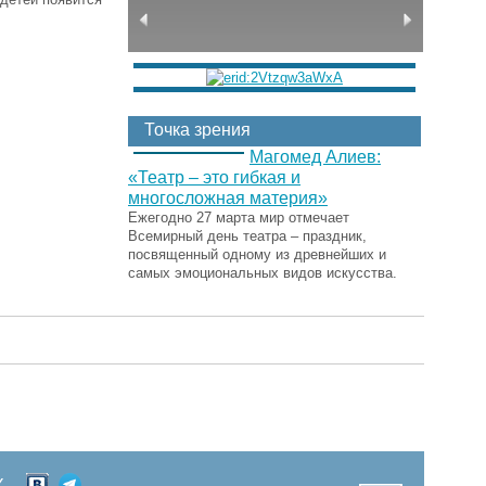
Точка зрения
Магомед Алиев:
«Театр – это гибкая и
многосложная материя»
Ежегодно 27 марта мир отмечает
Всемирный день театра – праздник,
посвященный одному из древнейших и
самых эмоциональных видов искусства.
Х