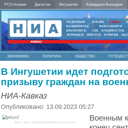
РСО-Алания
Дагестан
Ингушетия
Кабардино-Балкария
ФЕДЕРАЦИЯ
КУБАНЬ
КАВКАЗ
КАЛИНИНГРАД
НОВОСИБИРСК
КРАСНОЯРСК
СПБ
ВЛАДИВОСТОК
МУРМАНСК
ИРКУТСК
БУРЯТИЯ
ЗАБ
ЭКОНОМИКА
ПОЛИТИКА
ОБЩЕСТВО
ПУТЕШЕСТ
ИНТЕРНЕТ
ФОТО
АВТО
КОНТАКТЫ
В Ингушетии идет подгот
призыву граждан на вое
НИА-Кавказ
Опубликовано: 13.09.2023 05:27
Военным к
фото: пресс-служба Правительства региона
конец сен