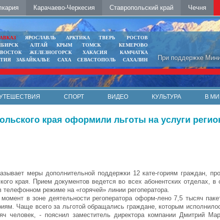
лкария
Карачаево-Черкесия
Ставропольский край
Чечня
АВКАЗ
ЯРОСЛАВЛЬ
АРКТИКА
ТВЕРЬ
РОСТОВ
ИБИРСК
АЛТАЙ
КРЫМ
ТОМСК
КЕМЕРОВО
ИВОСТОК
ЖЕЛЕЗНОГОРСК
ХАКАСИЯ
КАМЧАТКА
При поддержке Мини
ЯТИЯ
ЗАБАЙКАЛЬЕ
САХА
СЕВАСТОПОЛЬ
САХАЛИН
УТЕШЕСТВИЯ
СПОРТ
ВИДЕО
КУЛЬТУРА
В МИ
ольского края оформили льготы на услуги регио
азывает меры дополнительной поддержки 12 кате-гориям граждан, п
кого края. Прием документов ведется во всех абонентских отделах, в
 в телефонном режиме на «горячей» линии регоператора.
 момент в зоне деятельности регоператора оформ-лено 7,5 тысяч паке
риям. Чаще всего за льготой обращались граждане, которым исполнилос
яч человек, - пояснил заместитель директора компании Дмитрий Мар