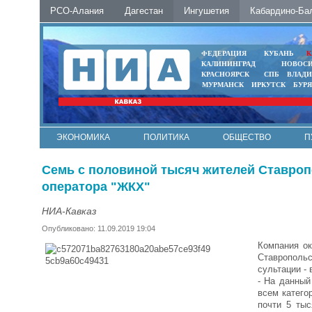
РСО-Алания
Дагестан
Ингушетия
Кабардино-Ба
ФЕДЕРАЦИЯ
КУБАНЬ
К
КАЛИНИНГРАД
НОВОС
КРАСНОЯРСК
СПБ
ВЛАД
МУРМАНСК
ИРКУТСК
БУР
ЭКОНОМИКА
ПОЛИТИКА
ОБЩЕСТВО
П
ФОТО
АВТО
КОНТАКТЫ
Семь с половиной тысяч жителей Ставроп
оператора "ЖКХ"
НИА-Кавказ
Опубликовано: 11.09.2019 19:04
Компания ок
Ставропольс
сультации -
- На данный
всем катего
почти 5 тыс