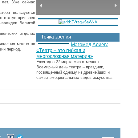
 лет. Уже сейчас
атора пользуются
от статус присвоен
инвалидов Великой
онентских отделах
Точка зрения
аявления можно на
Магомед Алиев:
щий период.
«Театр – это гибкая и
многосложная материя»
Ежегодно 27 марта мир отмечает
Всемирный день театра – праздник,
посвященный одному из древнейших и
самых эмоциональных видов искусства.
Х