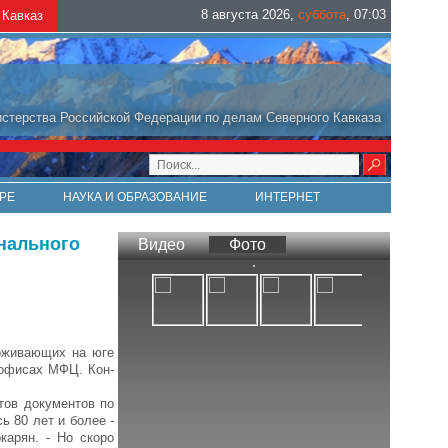
8 августа 2026
,
суббота
,
07
:
03
Кавказ
стерства Российской Федерации по делам Северного Кавказа
РЕ
НАУКА И ОБРАЗОВАНИЕ
ИНТЕРНЕТ
нального
Видео
Фото
роживающих на юге
 офисах МФЦ. Кон-
тов документов по
ь 80 лет и более -
карян. - Но скоро