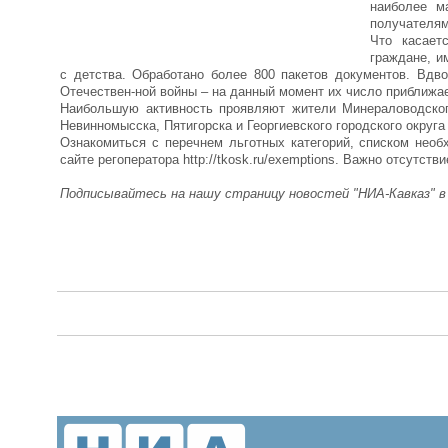
наиболее м
получателям
Что касает
граждане, и
с детства. Обработано более 800 пакетов документов. Вдв
Отечествен-ной войны – на данный момент их число приближае
Наибольшую активность проявляют жители Минераловодского
Невинномысска, Пятигорска и Георгиевского городского округа
Ознакомиться с перечнем льготных категорий, списком необ
сайте регоператора http://tkosk.ru/exemptions. Важно отсутс
Подписывайтесь на нашу страницу новостей "НИА-Кавказ" 