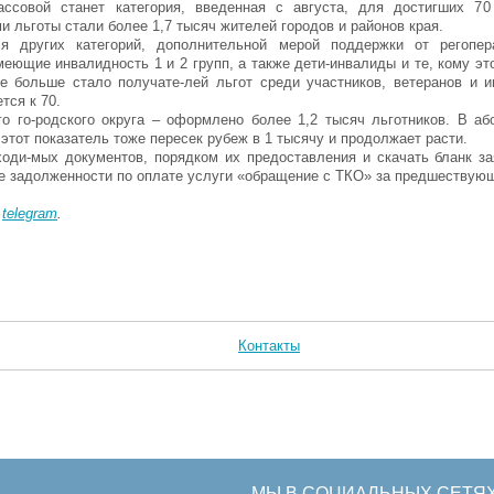
ассовой станет категория, введенная с августа, для достигших 70
и льготы стали более 1,7 тысяч жителей городов и районов края.
ся других категорий, дополнительной мерой поддержки от регопер
меющие инвалидность 1 и 2 групп, а также дети-инвалиды и те, кому эт
ое больше стало получате-лей льгот среди участников, ветеранов и 
тся к 70.
 го-родского округа – оформлено более 1,2 тысяч льготников. В аб
 этот показатель тоже пересек рубеж в 1 тысячу и продолжает расти.
ходи-мых документов, порядком их предоставления и скачать бланк з
твие задолженности по оплате услуги «обращение с ТКО» за предшествую
в
telegram
.
Контакты
МЫ В СОЦИАЛЬНЫХ СЕТЯ