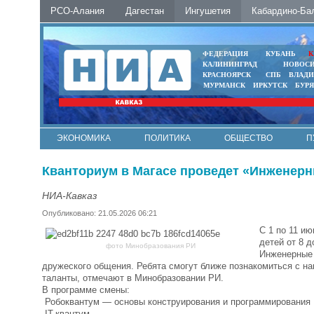
РСО-Алания
Дагестан
Ингушетия
Кабардино-Ба
ФЕДЕРАЦИЯ
КУБАНЬ
К
КАЛИНИНГРАД
НОВОС
КРАСНОЯРСК
СПБ
ВЛАД
МУРМАНСК
ИРКУТСК
БУР
ЭКОНОМИКА
ПОЛИТИКА
ОБЩЕСТВО
П
ФОТО
АВТО
КОНТАКТЫ
Кванториум в Магасе проведет «Инженер
НИА-Кавказ
Опубликовано: 21.05.2026 06:21
С 1 по 11 и
детей от 8 д
фото Минобразования РИ
Инженерные 
дружеского общения. Ребята смогут ближе познакомиться с на
таланты, отмечают в Минобразовании РИ.
В программе смены:
Робоквантум — основы конструирования и программирования
IT-квантум