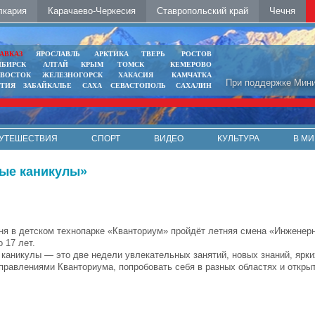
лкария
Карачаево-Черкесия
Ставропольский край
Чечня
АВКАЗ
ЯРОСЛАВЛЬ
АРКТИКА
ТВЕРЬ
РОСТОВ
ИБИРСК
АЛТАЙ
КРЫМ
ТОМСК
КЕМЕРОВО
ИВОСТОК
ЖЕЛЕЗНОГОРСК
ХАКАСИЯ
КАМЧАТКА
При поддержке Мини
ЯТИЯ
ЗАБАЙКАЛЬЕ
САХА
СЕВАСТОПОЛЬ
САХАЛИН
УТЕШЕСТВИЯ
СПОРТ
ВИДЕО
КУЛЬТУРА
В МИ
ные каникулы»
юня в детском технопарке «Кванториум» пройдёт летняя смена «Инженер
о 17 лет.
каникулы — это две недели увлекательных занятий, новых знаний, ярки
правлениями Кванториума, попробовать себя в разных областях и откры