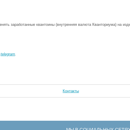
енять заработанные квантоины (внутренняя валюта Кванториума) на изд
в
telegram
.
Контакты
МЫ В СОЦИАЛЬНЫХ СЕТЯ