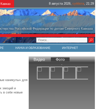
8 августа 2026
,
суббота
,
21
:
29
Кавказ
стерства Российской Федерации по делам Северного Кавказа
РЕ
НАУКА И ОБРАЗОВАНИЕ
ИНТЕРНЕТ
Видео
Фото
ные каникулы» для
х эмоций и
ть в себе новые