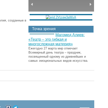
елия, созданные в
Точка зрения
Магомед Алиев:
«Театр – это гибкая и
многосложная материя»
Ежегодно 27 марта мир отмечает
Всемирный день театра – праздник,
посвященный одному из древнейших и
самых эмоциональных видов искусства.
Х