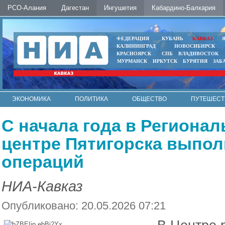
РСО-Алания
Дагестан
Ингушетия
Кабардино-Балкария
ФЕДЕРАЦИЯ
КУБАНЬ
КАВКАЗ
КАЛИНИНГРАД
НОВОСИБИРСК
КРАСНОЯРСК
СПБ
ВЛАДИВОСТОК
МУРМАНСК
ИРКУТСК
БУРЯТИЯ
ЗАБ
ЭКОНОМИКА
ПОЛИТИКА
ОБЩЕСТВО
ПУТЕШЕСТ
ИНТЕРНЕТ
ФОТО
АВТО
КОНТАКТЫ
С начала года в Региона
центре Пятигорска выпол
операций
НИА-Кавказ
Опубликовано: 20.05.2026 07:21