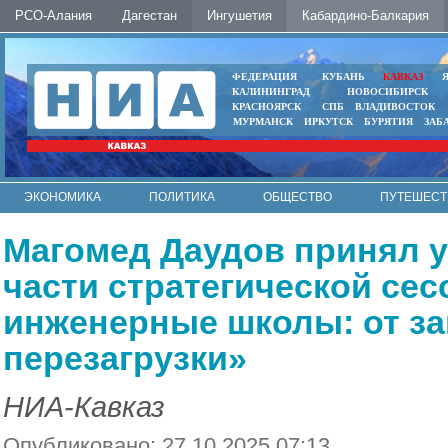
РСО-Алания
Дагестан
Ингушетия
Кабардино-Балкария
ФЕДЕРАЦИЯ
КУБАНЬ
КАВКАЗ
КАЛИНИНГРАД
НОВОСИБИРСК
КРАСНОЯРСК
СПБ
ВЛАДИВОСТОК
МУРМАНСК
ИРКУТСК
БУРЯТИЯ
ЗАБ
ЭКОНОМИКА
ПОЛИТИКА
ОБЩЕСТВО
ПУТЕШЕСТ
ИНТЕРНЕТ
ФОТО
АВТО
КОНТАКТЫ
Магомед Даудов принял у
части стратегической се
инженерные школы: от за
перезагрузки»
НИА-Кавказ
Опубликовано: 27.10.2025 07:13