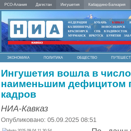
РСО-Алания
Дагестан
Ингушетия
Кабардино-Балкария
ФЕДЕРАЦИЯ
КУБАНЬ
КАВКАЗ
КАЛИНИНГРАД
НОВОСИБИРСК
КРАСНОЯРСК
СПБ
ВЛАДИВОСТОК
МУРМАНСК
ИРКУТСК
БУРЯТИЯ
ЗАБ
ЭКОНОМИКА
ПОЛИТИКА
ОБЩЕСТВО
ПУТЕШЕСТ
ИНТЕРНЕТ
ФОТО
АВТО
КОНТАКТЫ
Ингушетия вошла в число
наименьшим дефицитом п
кадров
НИА-Кавказ
Опубликовано: 05.09.2025 08:51