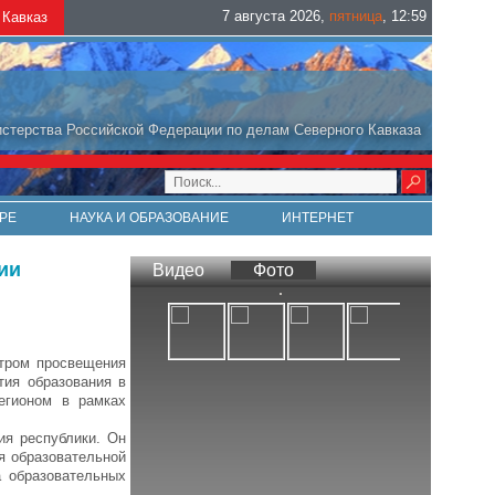
7 августа 2026
,
пятница
,
12
:
59
Кавказ
стерства Российской Федерации по делам Северного Кавказа
РЕ
НАУКА И ОБРАЗОВАНИЕ
ИНТЕРНЕТ
ии
Видео
Фото
стром просвещения
ия образования в
егионом в рамках
ия республики. Он
я образовательной
а образовательных