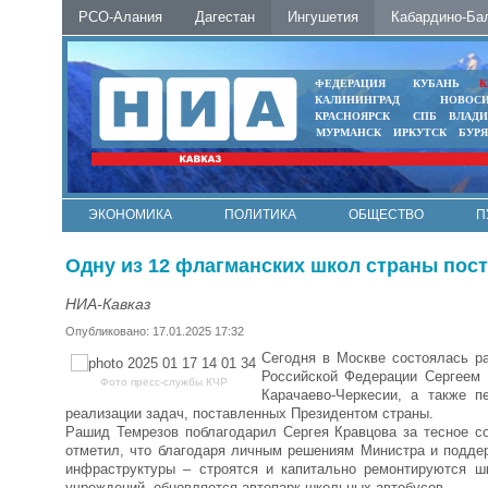
РСО-Алания
Дагестан
Ингушетия
Кабардино-Ба
ФЕДЕРАЦИЯ
КУБАНЬ
К
КАЛИНИНГРАД
НОВОС
КРАСНОЯРСК
СПБ
ВЛАД
МУРМАНСК
ИРКУТСК
БУР
ЭКОНОМИКА
ПОЛИТИКА
ОБЩЕСТВО
П
ФОТО
АВТО
КОНТАКТЫ
Одну из 12 флагманских школ страны пост
НИА-Кавказ
Опубликовано: 17.01.2025 17:32
Сегодня в Москве состоялась р
Российской Федерации Сергеем 
Фото пресс-службы КЧР
Карачаево-Черкесии, а также 
реализации задач, поставленных Президентом страны.
Рашид Темрезов поблагодарил Сергея Кравцова за тесное с
отметил, что благодаря личным решениям Министра и поддер
инфраструктуры – строятся и капитально ремонтируются шк
учреждений, обновляется автопарк школьных автобусов.