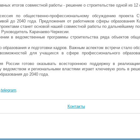
авных итогов совместной работы - решение о строительстве одной из 1
 сессия по общественно-профессиональному обсуждению проекта Ст
тивой до 2040 года. Предложения от работников сферы образования К
ацпроектами станет основой нашей совместной работы по дальнейшему п
л Руководитель Карачаево-Черкесии.
ении в ведомственные программы строительства ряда объектов обще
 образования и подготовки кадров. Важным аспектом встречи стало об
возможностей для учащихся в сфере профессионального образова
ия России готово оказывать всестороннюю поддержку в реализации
ду ведомством и региональными властями играет ключевую роль в реш
образования до 2040 года.
в
telegram
.
Контакты