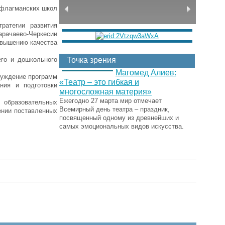
2 флагманских школ
ратегии развития
арачаево-Черкесии
овышению качества
го и дошкольного
Точка зрения
Магомед Алиев:
суждение программ
«Театр – это гибкая и
ния и подготовки
многосложная материя»
Ежегодно 27 марта мир отмечает
 образовательных
Всемирный день театра – праздник,
ении поставленных
посвященный одному из древнейших и
самых эмоциональных видов искусства.