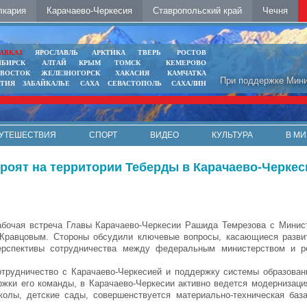
лкария
Карачаево-Черкесия
Ставропольский край
Чечня
АВКАЗ
ЯРОСЛАВЛЬ
АРКТИКА
ТВЕРЬ
РОСТОВ
ИБИРСК
АЛТАЙ
КРЫМ
ТОМСК
КЕМЕРОВО
ИВОСТОК
ЖЕЛЕЗНОГОРСК
ХАКАСИЯ
КАМЧАТКА
При поддержке Мини
ЯТИЯ
ЗАБАЙКАЛЬЕ
САХА
СЕВАСТОПОЛЬ
САХАЛИН
УТЕШЕСТВИЯ
СПОРТ
ВИДЕО
КУЛЬТУРА
В МИ
роят на территории Теберды в Карачаево-Черкес
абочая встреча Главы Карачаево-Черкесии Рашида Темрезова с Мини
Кравцовым. Стороны обсудили ключевые вопросы, касающиеся развит
перспективы сотрудничества между федеральным министерством и р
отрудничество с Карачаево-Черкесией и поддержку системы образован
жки его команды, в Карачаево-Черкесии активно ведется модернизаци
олы, детские сады, совершенствуется материально-техническая баз