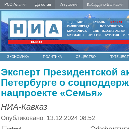
РСО-Алания
Дагестан
Ингушетия
Кабардино-Балкария
ФЕДЕРАЦИЯ
КУБАНЬ
КАВКАЗ
КАЛИНИНГРАД
НОВОСИБИРСК
КРАСНОЯРСК
СПБ
ВЛАДИВОСТОК
МУРМАНСК
ИРКУТСК
БУРЯТИЯ
ЗАБ
ЭКОНОМИКА
ПОЛИТИКА
ОБЩЕСТВО
ПУТЕШЕСТ
ИНТЕРНЕТ
ФОТО
АВТО
КОНТАКТЫ
Эксперт Президентской а
Петербурге о соцподдерж
нацпроекте «Семья»
НИА-Кавказ
Опубликовано: 13.12.2024 08:52