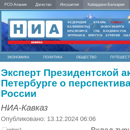
РСО-Алания
Дагестан
Ингушетия
Кабардино-Балкария
ФЕДЕРАЦИЯ
КУБАНЬ
КАВКАЗ
КАЛИНИНГРАД
НОВОСИБИРСК
КРАСНОЯРСК
СПБ
ВЛАДИВОСТОК
МУРМАНСК
ИРКУТСК
БУРЯТИЯ
ЗАБ
ЭКОНОМИКА
ПОЛИТИКА
ОБЩЕСТВО
ПУТЕШЕСТ
ИНТЕРНЕТ
ФОТО
АВТО
КОНТАКТЫ
Эксперт Президентской а
Петербурге о перспектива
России
НИА-Кавказ
Опубликовано: 13.12.2024 06:06