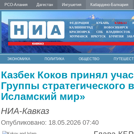
РСО-Алания
Дагестан
Ингушетия
Кабардино-Балкария
ФЕДЕРАЦИЯ
КУБАНЬ
КАВКАЗ
КАЛИНИНГРАД
НОВОСИБИРСК
КРАСНОЯРСК
СПБ
ВЛАДИВОСТОК
МУРМАНСК
ИРКУТСК
БУРЯТИЯ
ЗАБ
ЭКОНОМИКА
ПОЛИТИКА
ОБЩЕСТВО
ПУТЕШЕСТ
ИНТЕРНЕТ
ФОТО
АВТО
КОНТАКТЫ
Казбек Коков принял учас
Группы стратегического в
Исламский мир»
НИА-Кавказ
Опубликовано: 18.05.2026 07:40