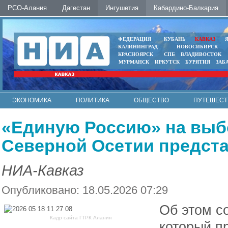
РСО-Алания
Дагестан
Ингушетия
Кабардино-Балкария
ФЕДЕРАЦИЯ
КУБАНЬ
КАВКАЗ
КАЛИНИНГРАД
НОВОСИБИРСК
КРАСНОЯРСК
СПБ
ВЛАДИВОСТОК
МУРМАНСК
ИРКУТСК
БУРЯТИЯ
ЗАБ
ЭКОНОМИКА
ПОЛИТИКА
ОБЩЕСТВО
ПУТЕШЕСТ
ИНТЕРНЕТ
ФОТО
АВТО
КОНТАКТЫ
«Единую Россию» на выбо
Северной Осетии предста
НИА-Кавказ
Опубликовано: 18.05.2026 07:29
Об этом с
Кадр сайта ГТРК Алания
который п