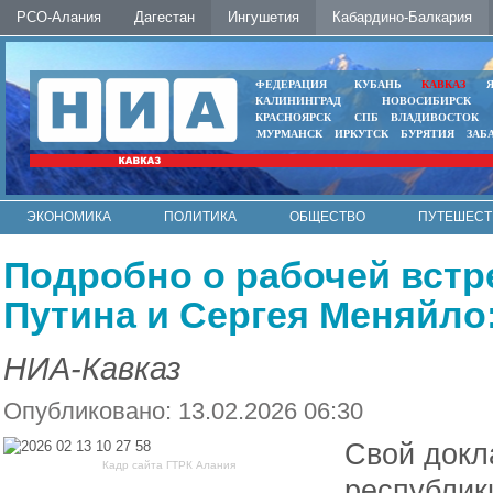
РСО-Алания
Дагестан
Ингушетия
Кабардино-Балкария
ФЕДЕРАЦИЯ
КУБАНЬ
КАВКАЗ
КАЛИНИНГРАД
НОВОСИБИРСК
КРАСНОЯРСК
СПБ
ВЛАДИВОСТОК
МУРМАНСК
ИРКУТСК
БУРЯТИЯ
ЗАБ
ЭКОНОМИКА
ПОЛИТИКА
ОБЩЕСТВО
ПУТЕШЕСТ
ИНТЕРНЕТ
ФОТО
АВТО
КОНТАКТЫ
Подробно о рабочей вст
Путина и Сергея Меняйло
НИА-Кавказ
Опубликовано: 13.02.2026 06:30
Свой докл
Кадр сайта ГТРК Алания
республик