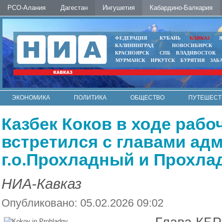
РСО-Алания
Дагестан
Ингушетия
Кабардино-Балкария
ФЕДЕРАЦИЯ
КУБАНЬ
КАВКАЗ
КАЛИНИНГРАД
НОВОСИБИРСК
КРАСНОЯРСК
СПБ
ВЛАДИВОСТОК
МУРМАНСК
ИРКУТСК
БУРЯТИЯ
ЗАБ
ЭКОНОМИКА
ПОЛИТИКА
ОБЩЕСТВО
ПУТЕШЕСТ
ИНТЕРНЕТ
ФОТО
АВТО
КОНТАКТЫ
Казбек Коков в ходе рабо
встретился с главами ад
г.о.Прохладный и Прохла
НИА-Кавказ
Опубликовано: 05.02.2026 09:02