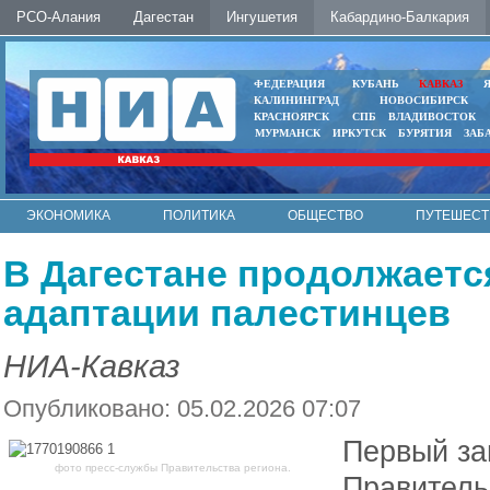
РСО-Алания
Дагестан
Ингушетия
Кабардино-Балкария
ФЕДЕРАЦИЯ
КУБАНЬ
КАВКАЗ
КАЛИНИНГРАД
НОВОСИБИРСК
КРАСНОЯРСК
СПБ
ВЛАДИВОСТОК
МУРМАНСК
ИРКУТСК
БУРЯТИЯ
ЗАБ
ЭКОНОМИКА
ПОЛИТИКА
ОБЩЕСТВО
ПУТЕШЕСТ
ИНТЕРНЕТ
ФОТО
АВТО
КОНТАКТЫ
В Дагестане продолжаетс
адаптации палестинцев
НИА-Кавказ
Опубликовано: 05.02.2026 07:07
Первый за
фото пресс-службы Правительства региона.
Правитель