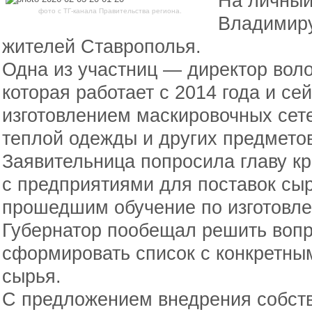
На личный
фото с ТГ-канала Правительства региона.
Владимиру
жителей Ставрополья.
Одна из участниц — директор воло
которая работает с 2014 года и се
изготовлением маскировочных сет
теплой одежды и других предмето
Заявительница попросила главу кр
с предприятиями для поставок сы
прошедшим обучение по изготовле
Губернатор пообещал решить вопр
сформировать список с конкретны
сырья.
С предложением внедрения собст