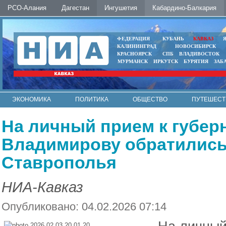
РСО-Алания
Дагестан
Ингушетия
Кабардино-Балкария
ФЕДЕРАЦИЯ
КУБАНЬ
КАВКАЗ
КАЛИНИНГРАД
НОВОСИБИРСК
КРАСНОЯРСК
СПБ
ВЛАДИВОСТОК
МУРМАНСК
ИРКУТСК
БУРЯТИЯ
ЗАБ
ЭКОНОМИКА
ПОЛИТИКА
ОБЩЕСТВО
ПУТЕШЕСТ
ИНТЕРНЕТ
ФОТО
АВТО
КОНТАКТЫ
На личный прием к губер
Владимирову обратились
Ставрополья
НИА-Кавказ
Опубликовано: 04.02.2026 07:14