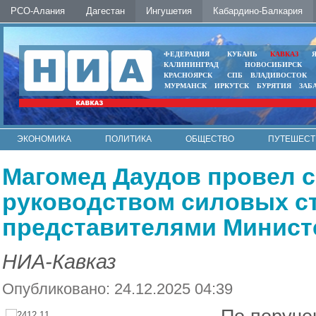
РСО-Алания
Дагестан
Ингушетия
Кабардино-Балкария
ФЕДЕРАЦИЯ
КУБАНЬ
КАВКАЗ
КАЛИНИНГРАД
НОВОСИБИРСК
КРАСНОЯРСК
СПБ
ВЛАДИВОСТОК
МУРМАНСК
ИРКУТСК
БУРЯТИЯ
ЗАБ
ЭКОНОМИКА
ПОЛИТИКА
ОБЩЕСТВО
ПУТЕШЕСТ
ИНТЕРНЕТ
ФОТО
АВТО
КОНТАКТЫ
Магомед Даудов провел 
руководством силовых ст
представителями Минист
НИА-Кавказ
Опубликовано: 24.12.2025 04:39