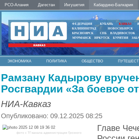
РСО-Алания
Дагестан
Ингушетия
Кабардино-Балкария
ФЕДЕРАЦИЯ
КУБАНЬ
КАВКАЗ
КАЛИНИНГРАД
НОВОСИБИРСК
КРАСНОЯРСК
СПБ
ВЛАДИВОСТОК
МУРМАНСК
ИРКУТСК
БУРЯТИЯ
ЗАБ
ЭКОНОМИКА
ПОЛИТИКА
ОБЩЕСТВО
ПУТЕШЕСТ
ИНТЕРНЕТ
ФОТО
АВТО
КОНТАКТЫ
Рамзану Кадырову вручен
Росгвардии «За боевое о
НИА-Кавказ
Опубликовано: 09.12.2025 08:25
Главе Чеч
фото с ТГ-канала администрации Грозного
России ге