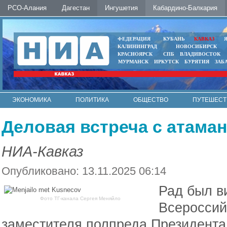
РСО-Алания
Дагестан
Ингушетия
Кабардино-Балкария
ФЕДЕРАЦИЯ
КУБАНЬ
КАВКАЗ
КАЛИНИНГРАД
НОВОСИБИРСК
КРАСНОЯРСК
СПБ
ВЛАДИВОСТОК
МУРМАНСК
ИРКУТСК
БУРЯТИЯ
ЗАБ
ЭКОНОМИКА
ПОЛИТИКА
ОБЩЕСТВО
ПУТЕШЕСТ
ИНТЕРНЕТ
ФОТО
АВТО
КОНТАКТЫ
Деловая встреча с атама
НИА-Кавказ
Опубликовано: 13.11.2025 06:14
Рад был ви
Фото ТГ-канала Сергея Меняйло
Всероссий
заместителя полпреда Президент