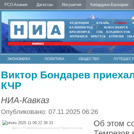
РСО-Алания
Дагестан
Ингушетия
Кабардино-Балкария
ФЕДЕРАЦИЯ
КУБАНЬ
КАВКАЗ
КАЛИНИНГРАД
НОВОСИБИРСК
КРАСНОЯРСК
СПБ
ВЛАДИВОСТОК
МУРМАНСК
ИРКУТСК
БУРЯТИЯ
ЗАБ
ЭКОНОМИКА
ПОЛИТИКА
ОБЩЕСТВО
ПУТЕШЕСТ
ИНТЕРНЕТ
ФОТО
АВТО
КОНТАКТЫ
Виктор Бондарев приехал
КЧР
НИА-Кавказ
Опубликовано: 07.11.2025 06:26
Об этом с
фото с ТГ-канала регионального Правительства
Темрезов 