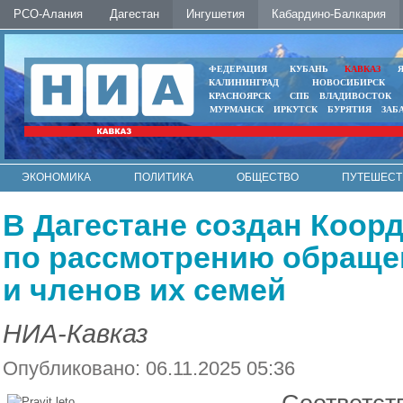
РСО-Алания
Дагестан
Ингушетия
Кабардино-Балкария
ФЕДЕРАЦИЯ
КУБАНЬ
КАВКАЗ
КАЛИНИНГРАД
НОВОСИБИРСК
КРАСНОЯРСК
СПБ
ВЛАДИВОСТОК
МУРМАНСК
ИРКУТСК
БУРЯТИЯ
ЗАБ
ЭКОНОМИКА
ПОЛИТИКА
ОБЩЕСТВО
ПУТЕШЕСТ
ИНТЕРНЕТ
ФОТО
АВТО
КОНТАКТЫ
В Дагестане создан Коор
по рассмотрению обраще
и членов их семей
НИА-Кавказ
Опубликовано: 06.11.2025 05:36