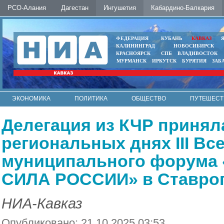
РСО-Алания
Дагестан
Ингушетия
Кабардино-Балкария
ФЕДЕРАЦИЯ
КУБАНЬ
КАВКАЗ
КАЛИНИНГРАД
НОВОСИБИРСК
КРАСНОЯРСК
СПБ
ВЛАДИВОСТОК
МУРМАНСК
ИРКУТСК
БУРЯТИЯ
ЗАБ
ЭКОНОМИКА
ПОЛИТИКА
ОБЩЕСТВО
ПУТЕШЕСТ
ИНТЕРНЕТ
ФОТО
АВТО
КОНТАКТЫ
Делегация из КЧР принял
региональных днях III Вс
муниципального форума
СИЛА РОССИИ» в Ставроп
НИА-Кавказ
Опубликовано: 21.10.2025 03:53