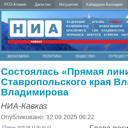
РСО-Алания
Дагестан
Ингушетия
Кабардино-Балкария
ФЕДЕРАЦИЯ
КУБАНЬ
КАВКАЗ
КАЛИНИНГРАД
НОВОСИБИРСК
КРАСНОЯРСК
СПБ
ВЛАДИВОСТОК
МУРМАНСК
ИРКУТСК
БУРЯТИЯ
ЗАБ
ЭКОНОМИКА
ПОЛИТИКА
ОБЩЕСТВО
ПУТЕШЕСТ
ИНТЕРНЕТ
ФОТО
АВТО
КОНТАКТЫ
Состоялась «Прямая лин
Ставропольского края В
Владимирова
НИА-Кавказ
Опубликовано: 12.09.2025 06:22