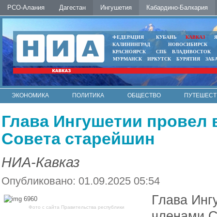
РСО-Алания
Дагестан
Ингушетия
Кабардино-Балкария
ФЕДЕРАЦИЯ
КУБАНЬ
КАВКАЗ
КАЛИНИНГРАД
НОВОСИБИРСК
КРАСНОЯРСК
СПБ
ВЛАДИВОСТОК
МУРМАНСК
ИРКУТСК
БУРЯТИЯ
ЗАБ
ЭКОНОМИКА
ПОЛИТИКА
ОБЩЕСТВО
ПУТЕШЕСТ
ИНТЕРНЕТ
ФОТО
АВТО
КОНТАКТЫ
Глава Ингушетии провел 
Совета старейшин
НИА-Кавказ
Опубликовано: 01.09.2025 05:54
Глава Инг
Фото с сайта Правительства республики
членами С