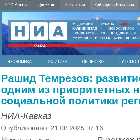
РСО-Алания
Дагестан
Ингушетия
Кабардино-Балкария
ФЕДЕРАЦИЯ
КУБАНЬ
КАВКАЗ
КАЛИНИНГРАД
НОВОСИБИРСК
КРАСНОЯРСК
СПБ
ВЛАДИВОСТОК
МУРМАНСК
ИРКУТСК
БУРЯТИЯ
ЗАБ
ЭКОНОМИКА
ПОЛИТИКА
ОБЩЕСТВО
ПУТЕШЕСТ
ИНТЕРНЕТ
ФОТО
АВТО
КОНТАКТЫ
Рашид Темрезов: развити
одним из приоритетных 
социальной политики рег
НИА-Кавказ
Опубликовано: 21.08.2025 07:16