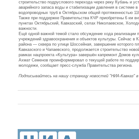
строительство подруслового перехода через реку Кубань и ус
аварийного запаса воды и стабилизации давления в системе в
водопроводных труб в Октябрьском общей протяженностью 11
Также при поддержке Правительства КЧР приобретены 6 км вн
пунктах Октябрьский, Кавказский, селах Николаевское, Холод
важности.
Ещё одной важной темой стало обсуждение хода реализации п
учреждений здравоохранения и объектов культуры. Сейчас в 
района — сквера по улице Шоссейная, завершение которого п
Кавказского и Чапаевского, продолжается строительство ново
рамках нацпроекта «Культура» завершён капремонт Домов кул
Ахмат Семенов проинформировал о текущей работе по поддерж
молодежи, сообщает пресс-служба Правительства региона.
Подписывайтесь на нашу страницу новостей "НИА-Кавказ" 