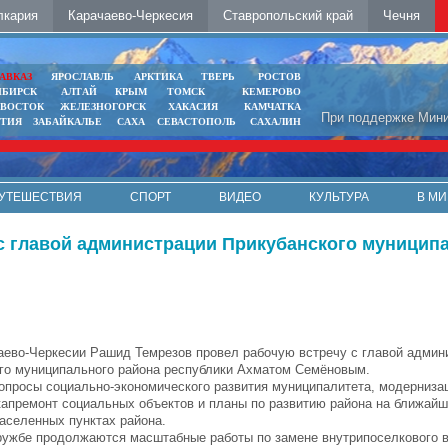
лкария
Карачаево-Черкесия
Ставропольский край
Чечня
АВКАЗ
ЯРОСЛАВЛЬ
АРКТИКА
ТВЕРЬ
РОСТОВ
ИБИРСК
АЛТАЙ
КРЫМ
ТОМСК
КЕМЕРОВО
ИВОСТОК
ЖЕЛЕЗНОГОРСК
ХАКАСИЯ
КАМЧАТКА
При поддержке Мини
ЯТИЯ
ЗАБАЙКАЛЬЕ
САХА
СЕВАСТОПОЛЬ
САХАЛИН
УТЕШЕСТВИЯ
СПОРТ
ВИДЕО
КУЛЬТУРА
В МИ
с главой администрации Прикубанского муницип
аево-Черкесии Рашид Темрезов провел рабочую встречу с главой админ
го муниципального района республики Ахматом Семёновым.
просы социально-экономического развития муниципалитета, модерниза
капремонт социальных объектов и планы по развитию района на ближайш
аселенных пунктах района.
ружбе продолжаются масштабные работы по замене внутрипоселкового 