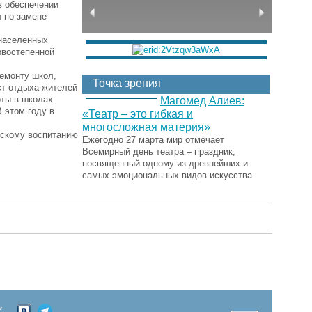
в обеспечении
ы по замене
 населенных
рвостепенной
ремонту школ,
Точка зрения
ст отдыха жителей
оты в школах
Магомед Алиев:
 этом году в
«Театр – это гибкая и
многосложная материя»
ескому воспитанию
Ежегодно 27 марта мир отмечает
Всемирный день театра – праздник,
посвященный одному из древнейших и
самых эмоциональных видов искусства.
Х