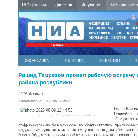
РСО-Алания
Дагестан
Ингушетия
Кабардино-Ба
ФЕДЕРАЦИЯ
КУБАНЬ
К
КАЛИНИНГРАД
НОВОС
КРАСНОЯРСК
СПБ
ВЛАД
МУРМАНСК
ИРКУТСК
БУР
ЭКОНОМИКА
ПОЛИТИКА
ОБЩЕСТВО
П
ФОТО
АВТО
КОНТАКТЫ
Рашид Темрезов провел рабочую встречу 
района республики
НИА-Кавказ
Опубликовано: 11.08.2025 06:09
Глава Карач
Прикубанско
Фото с сайта Правительства республики
Обсудили во
инфраструктуры, благоустройство общественных территорий, 
Отдельным пунктом стала тема улучшения водоснабжения в н
Ахмат Абдул-Кадырович сообщил, что в настоящее время в Д