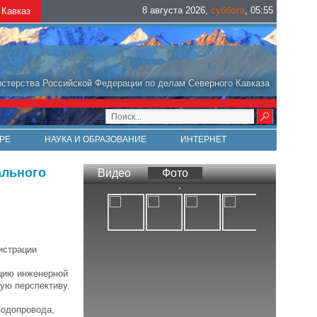
8 августа 2026
,
суббота
,
05
:
55
Кавказ
стерства Российской Федерации по делам Северного Кавказа
РЕ
НАУКА И ОБРАЗОВАНИЕ
ИНТЕРНЕТ
ального
Видео
Фото
истрации
цию инженерной
ую перспективу.
водопровода,