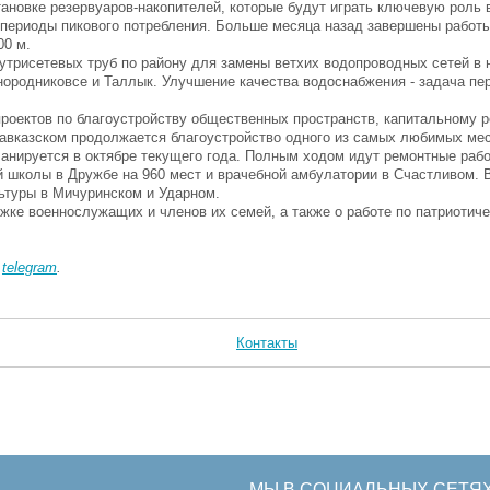
тановке резервуаров-накопителей, которые будут играть ключевую роль 
 периоды пикового потребления. Больше месяца назад завершены работ
00 м.
утрисетевых труб по району для замены ветхих водопроводных сетей в
нородниковсе и Таллык. Улучшение качества водоснабжения - задача пе
роектов по благоустройству общественных пространств, капитальному 
Кавказском продолжается благоустройство одного из самых любимых ме
ланируется в октябре текущего года. Полным ходом идут ремонтные раб
й школы в Дружбе на 960 мест и врачебной амбулатории в Счастливом. В
ьтуры в Мичуринском и Ударном.
ке военнослужащих и членов их семей, а также о работе по патриотич
в
telegram
.
Контакты
МЫ В СОЦИАЛЬНЫХ СЕТЯ