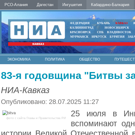
РСО-Алания
Дагестан
Ингушетия
Кабардино-Балкария
ФЕДЕРАЦИЯ
КУБАНЬ
КАВКАЗ
КАЛИНИНГРАД
НОВОСИБИРСК
КРАСНОЯРСК
СПБ
ВЛАДИВОСТОК
МУРМАНСК
ИРКУТСК
БУРЯТИЯ
ЗАБ
ЭКОНОМИКА
ПОЛИТИКА
ОБЩЕСТВО
ПУТЕШЕСТ
ИНТЕРНЕТ
ФОТО
АВТО
КОНТАКТЫ
83-я годовщина "Битвы за
НИА-Кавказ
Опубликовано: 28.07.2025 11:27
25 июля в Инг
фото с сайта Главы и Правительства РИ
вспоминают одн
истории Великой Отечественной 