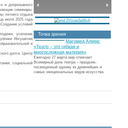
о и допризывного
учающие семинары,
ры летнего отдыха
ца июля 2025 года
«Создание условий
лодежи, усиление
Точка зрения
ублики Ингушетия
Магомед Алиев:
образовательной и
«Театр – это гибкая и
многосложная материя»
ского долга. Центр
Ежегодно 27 марта мир отмечает
Всемирный день театра – праздник,
тания, социальной
посвященный одному из древнейших и
самых эмоциональных видов искусства.