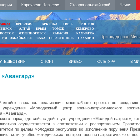
лкария
Карачаево-Черкесия
Ставропольский край
Чечня
АВКАЗ
ЯРОСЛАВЛЬ
АРКТИКА
ТВЕРЬ
РОСТОВ
ИБИРСК
АЛТАЙ
КРЫМ
ТОМСК
КЕМЕРОВО
ИВОСТОК
ЖЕЛЕЗНОГОРСК
ХАКАСИЯ
КАМЧАТКА
При поддержке Мини
ЯТИЯ
ЗАБАЙКАЛЬЕ
САХА
СЕВАСТОПОЛЬ
САХАЛИН
УТЕШЕСТВИЯ
СПОРТ
ВИДЕО
КУЛЬТУРА
В МИ
 «Авангард»
алгобек началась реализация масштабного проекта по созданию 
 учреждения «Молодежный центр военно-патриотического воспит
я «Авангард».
ского парка, где сейчас действует учреждение «Молодой патриот», кот
ициатива осуществляется в соответствии с распоряжением Правител
митетом по делам молодежи республики во исполнение поручения През
ию сети учебно-методических центров военно-патриотического вос