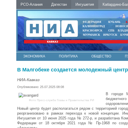
РСО-Алания
Дагестан
Ингушетия
Кабардино-Ба
ФЕДЕРАЦИЯ
КУБАНЬ
К
КАЛИНИНГРАД
НОВОС
КРАСНОЯРСК
СПБ
ВЛАД
МУРМАНСК
ИРКУТСК
БУР
ЭКОНОМИКА
ПОЛИТИКА
ОБЩЕСТВО
П
ФОТО
АВТО
КОНТАКТЫ
В Малгобеке создается молодежный центр
НИА-Кавказ
Опубликовано: 25.07.2025 08:08
В городе М
бюджетного
Фото Пресс-служба Главы и Правительства РИ
оздоровлени
Новый центр будет располагаться рядом с территорией город
реорганизовано в рамках перехода к новой концепции. Ин
Ингушетия от 10 июня 2025 года № 272-р, и разработана Ко
Федерации от 18 октября 2021 года № Пр-1968 по создан
«Авангард».