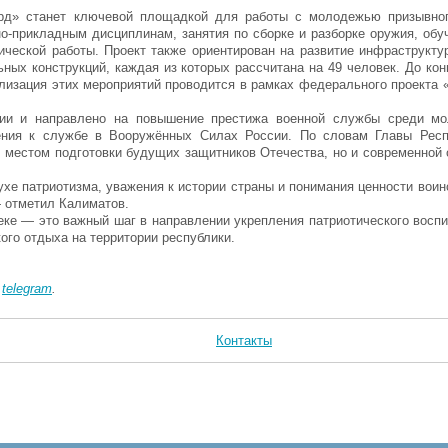
д» станет ключевой площадкой для работы с молодежью призывног
нно-прикладным дисциплинам, занятия по сборке и разборке оружия, об
ической работы. Проект также ориентирован на развитие инфраструкту
ных конструкций, каждая из которых рассчитана на 49 человек. До кон
лизация этих мероприятий проводится в рамках федерального проекта 
ии и направлено на повышение престижа военной службы среди мо
ления к службе в Вооружённых Силах России. По словам Главы Респ
 местом подготовки будущих защитников Отечества, но и современной 
хе патриотизма, уважения к истории страны и понимания ценности воин
— отметил Калиматов.
еке — это важный шаг в направлении укрепления патриотического воспи
ого отдыха на территории республики.
в
telegram
.
Контакты