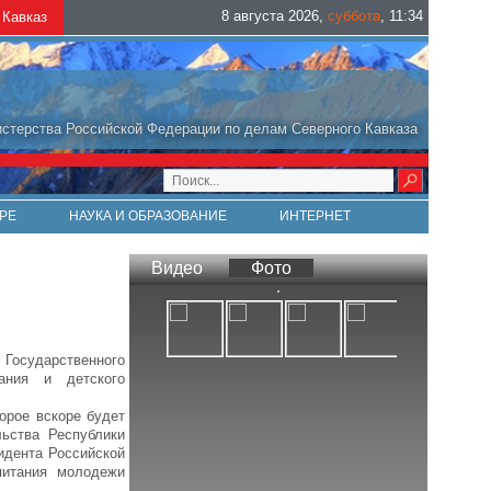
8 августа 2026
,
суббота
,
11
:
34
Кавказ
стерства Российской Федерации по делам Северного Кавказа
РЕ
НАУКА И ОБРАЗОВАНИЕ
ИНТЕРНЕТ
Видео
Фото
Государственного
ания и детского
орое вскоре будет
ьства Республики
идента Российской
питания молодежи