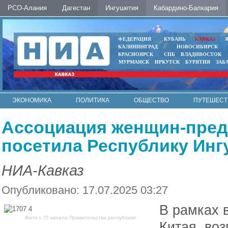
РСО-Алания
Дагестан
Ингушетия
Кабардино-Балкария
ФЕДЕРАЦИЯ
КУБАНЬ
КАВКАЗ
КАЛИНИНГРАД
НОВОСИБИРСК
КРАСНОЯРСК
СПБ
ВЛАДИВОСТОК
МУРМАНСК
ИРКУТСК
БУРЯТИЯ
ЗАБ
ЭКОНОМИКА
ПОЛИТИКА
ОБЩЕСТВО
ПУТЕШЕСТ
ИНТЕРНЕТ
ФОТО
АВТО
КОНТАКТЫ
Ассоциация женщин-пред
посетила Республику Инг
НИА-Кавказ
Опубликовано: 17.07.2025 03:27
В рамках 
Фото с ТГ-канала Правительства республики
Китая, во