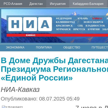
РСО-Алания
Дагестан
Ингушетия
Кабардино-Балкария
ФЕДЕРАЦИЯ
КУБАНЬ
КАВКАЗ
КАЛИНИНГРАД
НОВОСИБИРСК
КРАСНОЯРСК
СПБ
ВЛАДИВОСТОК
МУРМАНСК
ИРКУТСК
БУРЯТИЯ
ЗАБ
ЭКОНОМИКА
ПОЛИТИКА
ОБЩЕСТВО
ПУТЕШЕСТ
ИНТЕРНЕТ
ФОТО
АВТО
КОНТАКТЫ
В Доме Дружбы Дагестан
Президиума Регионально
«Единой России»
НИА-Кавказ
Опубликовано: 08.07.2025 05:49