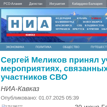
РСО-Алания
Дагестан
Ингушетия
Кабардино-Балкария
ФЕДЕРАЦИЯ
КУБАНЬ
КАВКАЗ
КАЛИНИНГРАД
НОВОСИБИРСК
КРАСНОЯРСК
СПБ
ВЛАДИВОСТОК
МУРМАНСК
ИРКУТСК
БУРЯТИЯ
ЗАБ
ЭКОНОМИКА
ПОЛИТИКА
ОБЩЕСТВО
ПУТЕШЕСТ
ИНТЕРНЕТ
ФОТО
АВТО
КОНТАКТЫ
Сергей Меликов принял у
мероприятиях, связанных
участников СВО
НИА-Кавказ
Опубликовано: 01.07.2025 05:39