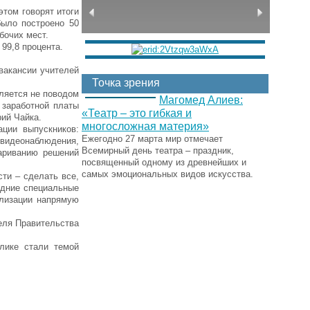
том говорят итоги
было построено 50
бочих мест.
99,8 процента.
вакансии учителей
Точка зрения
вляется не поводом
Магомед Алиев:
 заработной платы
«Театр – это гибкая и
рий Чайка.
многосложная материя»
ции выпускников:
Ежегодно 27 марта мир отмечает
видеонаблюдения,
Всемирный день театра – праздник,
ариванию решений
посвященный одному из древнейших и
самых эмоциональных видов искусства.
сти – сделать все,
едние специальные
ализации напрямую
еля Правительства
лике стали темой