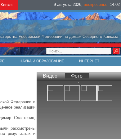
9 августа 2026
,
воскресенье
,
14
:
02
Кавказ
стерства Российской Федерации по делам Северного Кавказа
РЕ
НАУКА И ОБРАЗОВАНИЕ
ИНТЕРНЕТ
Видео
Фото
йской Федерации в
щенное реализации
димир Сластенин,
были рассмотрены
ых результатах и