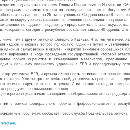
ходится под личным контролем Главы и Правительства Ингушетии. Об э
ых программ, в рамках которых за последние пять лет в Ингушетии 
образовательных школ на 25 тысяч учеников. Создано свыше 8 тысяч ра
ких по округу уровень кассового исполнения профильного нацпроекта - 
сожалению, не падает», - подчеркнул представитель Главы государства.
в, который на сегодня в республике составляет свыше 40 единиц. Это 
 ниже, чем в других регионах Северного Кавказа. Что, тем не менее, я
ния кадров и закрыть вопрос полностью. Один из путей – увеличение
ла одной из самых низких в округе», - обратил внимание собравшихся Ю
ся нарушения в ходе проведения государственной итоговой аттеста
дение сроков обработки и сканирования материалов, прерывание 
иводит к большому количеству удалений с ЕГЭ и последующему осп
, стартует сдача ЕГЭ, и прямая обязанность региональных органов вла
аттестации. Уже завтра эти ребята пойдут получать профессию – в ср
ал региона, округа и страны в целом. И их возможности для саморе
ных процедур», - резюмировал полпред.
ации в регионе участникам совещания сообщила заместитель председат
иятий в рамках федерального проекта «Профессионалитет» в респуб
конкретные поручения, сообщает пресс-служба Правительства региона.
в
telegram
.