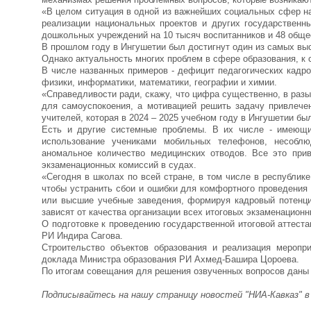
«В целом ситуация в одной из важнейших социальных сфер на
реализации национальных проектов и других государственн
дошкольных учреждений на 10 тысяч воспитанников и 48 обще
В прошлом году в Ингушетии был достигнут один из самых высо
Однако актуальность многих проблем в сфере образования, к 
В числе названных примеров - дефицит педагогических кадро
физики, информатики, математики, географии и химии.
«Справедливости ради, скажу, что цифра существенно, в разы,
для самоуспокоения, а мотивацией решить задачу привлече
учителей, которая в 2024 – 2025 учебном году в Ингушетии бы
Есть и другие системные проблемы. В их числе - имеющие
использование учениками мобильных телефонов, несоблю
аномальное количество медицинских отводов. Все это пр
экзаменационных комиссий в судах.
«Сегодня в школах по всей стране, в том числе в республике
чтобы устранить сбои и ошибки для комфортного проведения 
или высшие учебные заведения, формируя кадровый потенци
зависят от качества организации всех итоговых экзаменацион
О подготовке к проведению государственной итоговой аттест
РИ Индира Сагова.
Строительство объектов образования и реализация меропр
доклада Министра образования РИ Ахмед-Башира Цороева.
По итогам совещания для решения озвученных вопросов даны 
Подписывайтесь на нашу страницу новостей "НИА-Кавказ" 