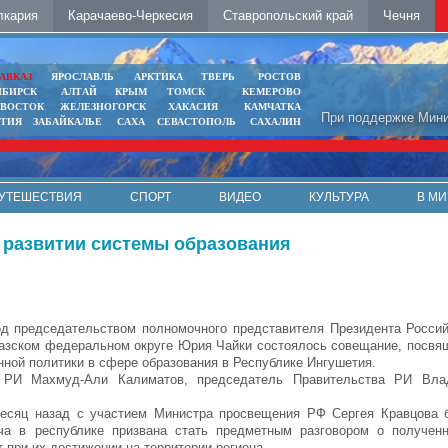
лкария
Карачаево-Черкесия
Ставропольский край
Чечня
АВКАЗ
ЯРОСЛАВЛЬ
АРКТИКА
ТВЕРЬ
РОСТОВ
ИБИРСК
АЛТАЙ
КРЫМ
ТОМСК
КЕМЕРОВО
ИВОСТОК
ЖЕЛЕЗНОГОРСК
ХАКАСИЯ
КАМЧАТКА
При поддержке Мини
ЯТИЯ
ЗАБАЙКАЛЬЕ
САХА
СЕВАСТОПОЛЬ
САХАЛИН
УТЕШЕСТВИЯ
СПОРТ
ВИДЕО
КУЛЬТУРА
В МИ
 развитии системы образования
д председательством полномочного представителя Президента Росси
азском федеральном округе Юрия Чайки состоялось совещание, посвя
нной политики в сфере образования в Республике Ингушетия.
а РИ Махмуд-Али Калиматов, председатель Правительства РИ Вла
месяц назад с участием Министра просвещения РФ Сергея Кравцова 
а в республике призвана стать предметным разговором о полученн
при их достижении на территории региона.