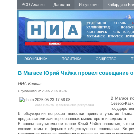
РСО-Алания
Дагестан
Ингушетия
Кабардино-Ба
ФЕДЕРАЦИЯ
КУБАНЬ
К
КАЛИНИНГРАД
НОВОС
КРАСНОЯРСК
СПБ
ВЛАД
МУРМАНСК
ИРКУТСК
БУР
ЭКОНОМИКА
ПОЛИТИКА
ОБЩЕСТВО
П
ФОТО
АВТО
КОНТАКТЫ
В Магасе Юрий Чайка провел совещание о
НИА-Кавказ
Опубликовано: 26.05.2025 06:36
В Магасе по
Северо-Кавк
Фото с сайта Правительства республики
государстве
В обсуждении вопросов повестки приняли участие Глав
представители заинтересованных министерств и ведомств.
В своем вступительном слове Юрий Чайка напомнил, что 
схожие темы в формате общеокружного совещания. Встреч
механизмах решения проблемных вопросов, которые возникают 