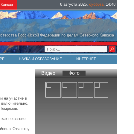
8 августа 2026
,
суббота
,
14
:
48
Кавказ
стерства Российской Федерации по делам Северного Кавказа
РЕ
НАУКА И ОБРАЗОВАНИЕ
ИНТЕРНЕТ
Видео
Фото
и на участие в
я включительно.
Темрезов.
 как пошагово
бовь к Отчеству