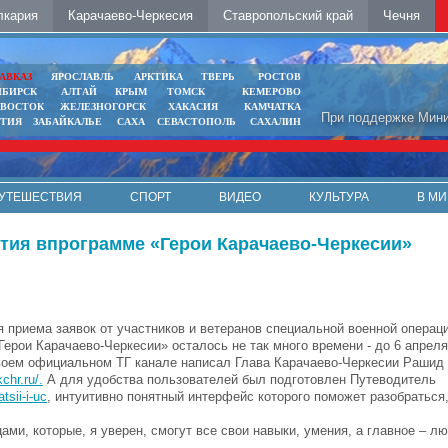
лкария
Карачаево-Черкесия
Ставропольский край
Чечня
АВКАЗ
ЯРОСЛАВЛЬ
АРКТИКА
ТВЕРЬ
РОСТОВ
ИБИРСК
АЛТАЙ
КРЫМ
ТОМСК
КЕМЕРОВО
ИВОСТОК
ЖЕЛЕЗНОГОРСК
ХАКАСИЯ
КАМЧАТКА
При поддержке Мини
ЯТИЯ
ЗАБАЙКАЛЬЕ
САХА
СЕВАСТОПОЛЬ
САХАЛИН
УТЕШЕСТВИЯ
СПОРТ
ВИДЕО
КУЛЬТУРА
В МИ
стия впрограмме «Герои Карачаево-Черкесии»
я приема заявок от участников и ветеранов специальной военной операци
Герои Карачаево-Черкесии» осталось не так много времени - до 6 апрел
воем официальном ТГ канале написал Глава Карачаево-Черкесии Рашид 
kchr.ru/.
А для удобства пользователей был подготовлен Путеводитель
tsii-i-uc
, интуитивно понятный интерфейс которого поможет разобраться,
и, которые, я уверен, смогут все свои навыки, умения, а главное – лю