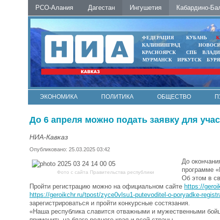
РСО-Алания
Дагестан
Ингушетия
Кабардино-Ба
ФЕДЕРАЦИЯ
КУБАНЬ
К
КАЛИНИНГРАД
НОВОС
КРАСНОЯРСК
СПБ
ВЛАД
МУРМАНСК
ИРКУТСК
БУР
ЭКОНОМИКА
ПОЛИТИКА
ОБЩЕСТВО
П
ФОТО
АВТО
КОНТАКТЫ
До 6 апреля можно подать заявку для уча
НИА-Кавказ
Опубликовано: 25.03.2025 03:42
До окончани
программе «
Фото с сайта Правительства республики
Об этом в с
Пройти регистрацию можно на официальном сайте
https://geroi
https://geroikchr.ru/tpost/zyce0vlsu1-putevoditel-o-poryadke-registra
зарегистрироваться и пройти конкурсные состязания.
«Наша республика славится отважными и мужественными бойцам
применить на благо родного края и всей страны.