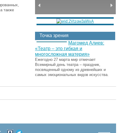
ированных,
а также
Точка зрения
Магомед Алиев:
«Театр – это гибкая и
многосложная материя»
Ежегодно 27 марта мир отмечает
Всемирный день театра – праздник,
посвященный одному из древнейших и
самых эмоциональных видов искусства.
Х